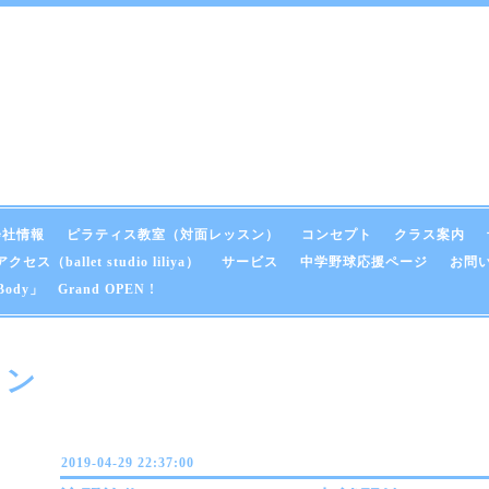
会社情報
ピラティス教室（対面レッスン）
コンセプト
クラス案内
（ballet studio liliya）
サービス
中学野球応援ページ
お問
y」 Grand OPEN !
ョン
2019-04-29 22:37:00